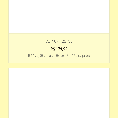
preto fosco com detalhe cinza
Marrom
ROSA COM MARROM
Estampado
CLIP ON - 22156
ROSA COM TRANPARENTE
R$
179,90
Rosa
R$ 179,90
em até
10x de R$ 17,99 s/ juros
ESTANPADO
NUDE - HASTE TARTARUGA
VERDE COM DOURADO
TRANSPARENTE
CINZA ESCURO
NUDE
VERMELHO ESCURO