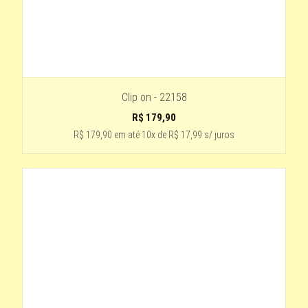
PRETO - HASTE DOURADA
preto envernisado com detalhe preto
DOURADO
tartaruga
Clip on - 22158
R$
179,90
R$ 179,90
em até
10x de R$ 17,99 s/ juros