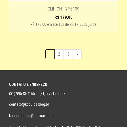
CLIP ON - YY6109
R$
179,00
R$ 179,00
em até
10x de R$ 17,90 s/ juros
1
2
3
»
CONTATO E ENDEREÇO
(31) 99543-4165
(31) 97515-6558
contato@koculos.blog.br
karina.oculos@hotmail.com