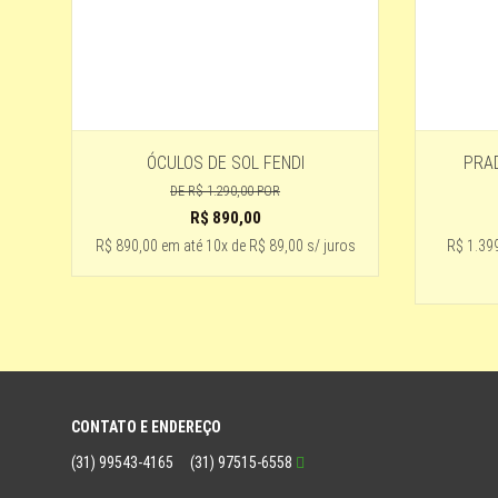
ÓCULOS DE SOL FENDI
PRA
DE
R$ 1.290,00
POR
R$
890,00
R$ 890,00
em até
10x de R$ 89,00 s/ juros
R$ 1.39
CONTATO E ENDEREÇO
(31) 99543-4165
(31) 97515-6558