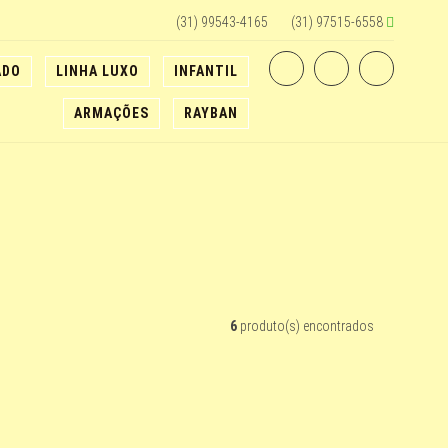
(31) 99543-4165
(31) 97515-6558
ADO
LINHA LUXO
INFANTIL
ARMAÇÕES
RAYBAN
6
produto(s) encontrados