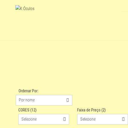
Ordenar Por:
Por nome
CORES (12)
Faixa de Preço (2)
Por nome
?
Selecione
Selecione
Mais vendidos
?