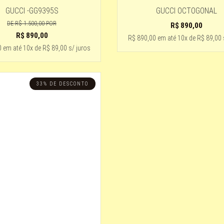
GUCCI -GG9395S
GUCCI OCTOGONAL
DE
R$ 1.500,00
POR
R$
890,00
R$
890,00
R$ 890,00
em até
10x de R$ 89,00 
0
em até
10x de R$ 89,00 s/ juros
33% DE DESCONTO