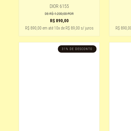
DIOR 6155
DE
R$ 1.200,00
POR
R$
890,00
R$ 890,00
em até
10x de R$ 89,00 s/ juros
R$ 890,0
31% DE DESCONTO