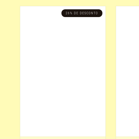
Mais visitados
?
DOURADO- LENTE PRETA
R$ 890,00
-
R$ 1.143,00
26% DE DESCONTO
Lançamentos
?
LENTE -AZUL
A partir de R$1.144,00
Menor preço
?
branco
Maior preço
?
marrom escuro
Preto
CINZA
LENTE MARROM
DEGRADE
Champanhe
Rosê - haste xadrez
marrom claro
Preto degradê
tartaruga