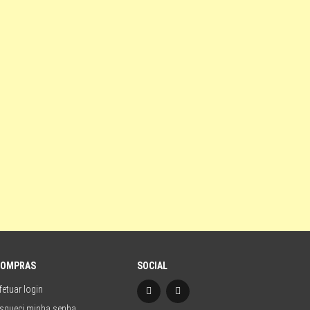
COMPRAS
SOCIAL
fetuar login
squeci minha senha