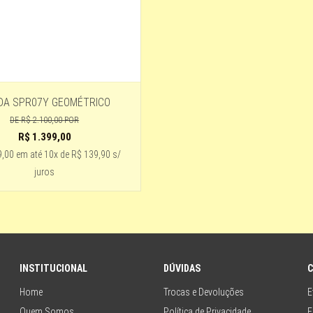
DA SPR07Y GEOMÉTRICO
DE
R$ 2.100,00
POR
R$
1.399,00
9,00
em até
10x de R$ 139,90 s/
juros
INSTITUCIONAL
DÚVIDAS
Home
Trocas e Devoluções
E
Quem Somos
Política de Privacidade
E