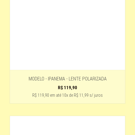
tartaruga - lente verde
LARANJA - LENTE AZUL CLARO
preto brilhante- preto degrade
AZUL COM ROSA
LENTE- VERMELHO
ESTAMPADO CINZA
Azul - Lente Azul
LENTE -VERDE
MODELO - IPANEMA - LENTE POLARIZADA
R$
119,90
LENTE - PRETA
R$ 119,90
em até
10x de R$ 11,99 s/ juros
TRANPARENTE LENTE PRETA
Estampado
LENTE-AZUL
AVERMELHADO- LENTE AZUL