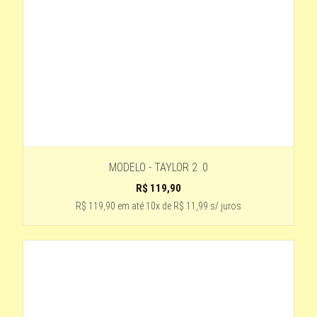
3 -LARANJA
Estampado - lente cinza degradê
Caramelo
TARTARUGA LENTE PRETO
PRETO-COM BRANCO
preto fosco
DOURADO - LENTE MARROM
Transparente - lente roxa degradê
MODELO - TAYLOR 2 .0
R$
119,90
1 - VERDE
R$ 119,90
em até
10x de R$ 11,99 s/ juros
PRETO- LENTE ESPELHADA
DETALHE MARROM - LENTE MARROM
preto fosco- lente degrade
ESPELHADO AZUL E AMARELO
PRETO - HASTE DE MADEIRA