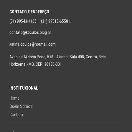
Branco- lente caramelo degrade
CONTATO E ENDEREÇO
ROSE - LENTE PRETA DEGRADE
(31) 99543-4165
(31) 97515-6558
PRETO-LENTE MARRON CLARO
contato@koculos.blog.br
TARTARUGA ESCURA
karina.oculos@hotmail.com
VERDE-LENTE VERDE
Avenida Afonso Pena, 578 - 4 andar Sala 408, Centro, Belo
LENTE MARROM
Horizonte - MG, CEP: 30130-001
espelhado
TRANSPARENTE -LENTE ROSÊ
preto -lente verde clara
INSTITUCIONAL
prata
Home
Quem Somos
TRANSPARENTE- LENTE ROSA
Contato
Dourado - lente marrom degradê
2 - ROSA LENTE AZUL