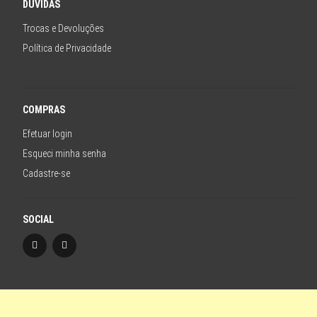
DÚVIDAS
MOLDURA -ONCINHA MARROM
Trocas e Devoluções
ESTAMPADO - LENTE PRETA
Política de Privacidade
transparente -lente cinza
TRANSPARENTE
5-DEGRADE CINZA COM ROSA CLARO
COMPRAS
AZUL COM LENTE PRETA
Efetuar login
dourado-lente azul
Esqueci minha senha
transparente com haste de madeira
Cadastre-se
LENTE VERDE
Verde
SOCIAL
BEJE -LENTE CINZA
preto - haste tartaruga
VERMELHO
TRANSPARENTE - TARTARUGA