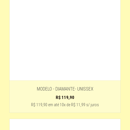
NUDE
4-TRANSPARENTE -PRETO
ESTAMPADO COM LENTE VERDE DEGRADÊ
Verde espelhado
1 - VERMELHO
Preto com haste de madeira
trasparente esverdeado
tartaruga
TRANSPARENTE-HASTE TARTARUGA
MODELO - DIAMANTE- UNISSEX
laranja -lente azul
R$
119,90
azul - lente preta
R$ 119,90
em até
10x de R$ 11,99 s/ juros
TARTARUGA-MARROM
CINZA - COM AZUL
Transparente - Lente Roxa