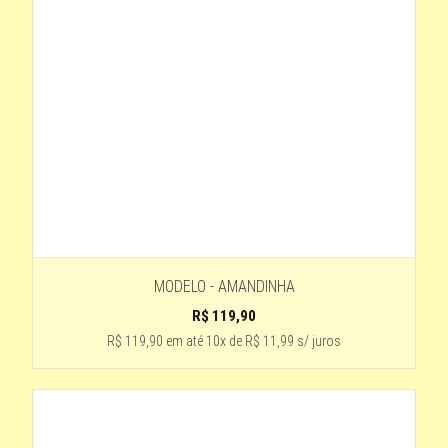
MARROM - LENTE MARROM
Estampando - lente roxa
Rosa
DOURADO-LENTE PRETA
preto- lente marrom claro
branco
PRETO -LENTE ESPELHADA VERMELHA
Dourado - lente Cinza degradê
MODELO - AMANDINHA
3 -PRETO LENTE AZUL
R$
119,90
MOLDURA- ESTAMPA LENTE DEGRADE
R$ 119,90
em até
10x de R$ 11,99 s/ juros
ESTAMPADO - LENTE VERDE
transparente -lente marrom
Rosa claro