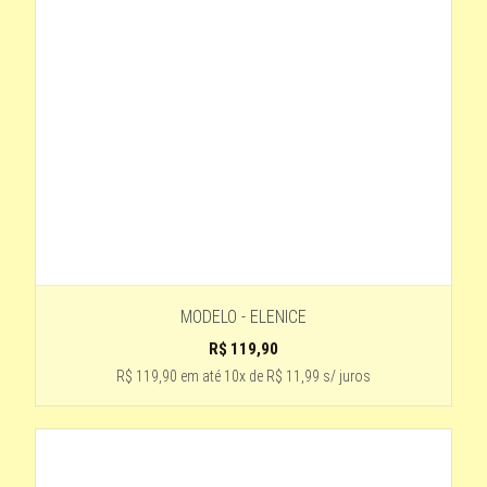
LENTE -MARROM CLARO
PRETO COM DETALHE VERMELHO - LENTE VERDE
CARAMELO LENTE PRETA
Preto - lente preta
2- PRETO DEGRADE
ROSA COM LENTE PRETA
LENTE -AZUL
ESTAMPADO -LENTE ROSE DEGRADE
MODELO - ELENICE
4 -PRETA LENTE VERMELHA
R$
119,90
dourado com lente verde
R$ 119,90
em até
10x de R$ 11,99 s/ juros
azul
PRETO -LENTE LARANJA
verde escuro-lente verde