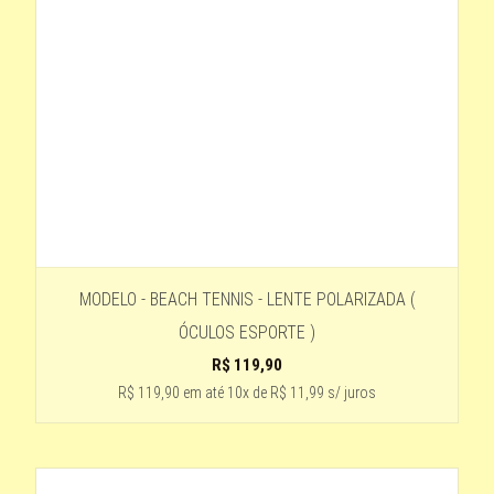
6-DEGRADE CINZA COM MARROM CLARO
PRETO-LENTE ROSÊ
TARTARUGA MARROM
tartaruga com haste de madeira
LENTE ROSE
tartaruga lente preta
MARROM-LENTE MARROM CLARO
estampado -marrom
Champanhe
MODELO - BEACH TENNIS - LENTE POLARIZADA (
ÓCULOS ESPORTE )
TRANSPARENTE- LENTE AZUL
R$
119,90
preto - lente degradê
R$ 119,90
em até
10x de R$ 11,99 s/ juros
MOLDURA -AZUL
RAJADO - LENTE VERDE
ESTANPADO