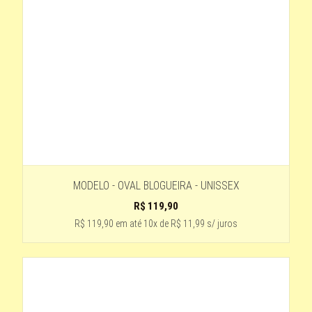
PRETO - LENTE PRETA DEGRADÊ
AZUL CLARO
5 -AZUL
MARROM-HASTE DE MADEIRA
Marrom
NUDE DETALHE AZUL - LENTE MARROM DEGRADÊ
azul lente preta
VERMELHO COM PRETO
MODELO - OVAL BLOGUEIRA - UNISSEX
BORDO-LENTE VERMELHA DEGRADE
R$
119,90
TARTARUGA-LENTE PRETA
R$ 119,90
em até
10x de R$ 11,99 s/ juros
Rosa - Lente Azul
5-PRETO
AZUL HASTE TARTARUGA
Preto - lente azul