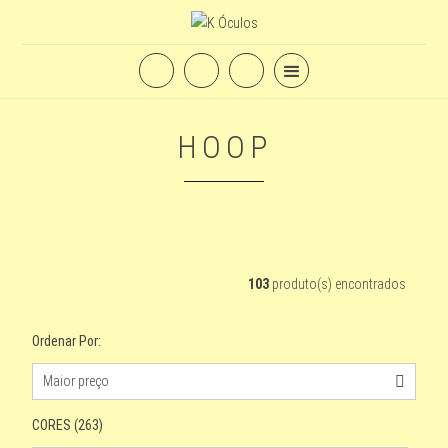
HOOP
103
produto(s) encontrados
Ordenar Por:
Maior preço
Por nome
Mais vendidos
Mais visitados
?
?
?
CORES (263)
Lançamentos
Menor preço
Maior preço
?
?
?