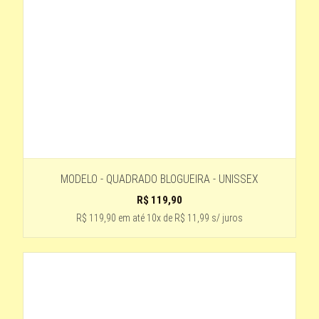
ESTAMPADO - LENTE ROSÊ
BRANCO-COM PRETO
TRANSPARENTE COM A LENTE CINZA
preto com lente espelhada roxa
Cinza- lente preta
3 - LARANJA
cinza lente preta
MODELO - QUADRADO BLOGUEIRA - UNISSEX
ROSE - LENTE MARROM DEGRADÊ
R$
119,90
preto- lente azul
R$ 119,90
em até
10x de R$ 11,99 s/ juros
AZUL COM AMARELO
PRETO FOSCO - HASTE DE MADEIRA
LENTE -LENTE VERDE DEGRADÊ
ROSE DEGRADE