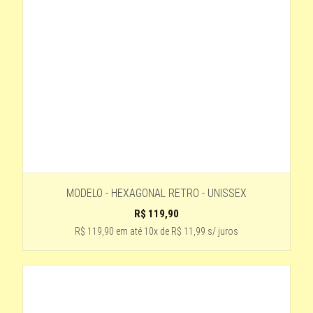
PRETO COM VERMELHO
PRETO-LENTE AMARARELA
COBRE
Bordô - Lente Azul
LENTE PRETA
LENTE -MARROM
TRANSPARENTE COM A LENTE CINZA CLARO
Vermelho espelhado
MODELO - HEXAGONAL RETRO - UNISSEX
Dourado - lente roxa
R$
119,90
CINZA COM LETE PRETA
R$ 119,90
em até
10x de R$ 11,99 s/ juros
MARROM COM LENTE MARROM
TARTARUGA- LENTE VERDE
2 - ROSA
preto lente espelhado