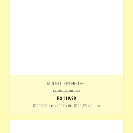
roxo
TARTARUGA- LENTE MAROM
CHAMPANHE - LENTE PRETA
preto com lente preta
DORADO- LENTE AZULADA
Cinza - lente Cinza
5 - AZUL COM ROSA
PRETO-LENTE VERDE
DETALHE ROSA CLARO - LENTE MARROM
MODELO - PENELOPE
preto -lente degrade
DE
R$ 129,90
POR
R$
119,90
VERDE ESCURO
R$ 119,90
em até
10x de R$ 11,99 s/ juros
CINZA - HASTE DE MADEIRA
AMADEIRADO - PRETO
PRETO BRILHO LENTE PRETA