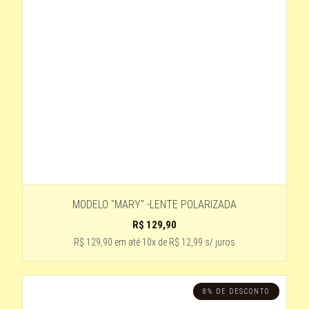
PRETO BRILHANTE
preto com lente espelhada cinza
champanhe - lente cinza degradê
2 - VERMELHO
LARANJA
PRETO - DETALHE AZUL - LENTE PRETA DEGRADÊ
laranja -haste tartaruga
ESPELHADO AMARELO E ROSA
TARTARUGA - HASTE DE MADEIRA
MODELO "MARY" -LENTE POLARIZADA
R$
129,90
AMADEIRADO CLARO- LENTE PETA
R$ 129,90
em até
10x de R$ 12,99 s/ juros
ESTAMPADO LENTE VERDE
2- CHAMPANHE
Estampado - lente marron
8% DE DESCONTO