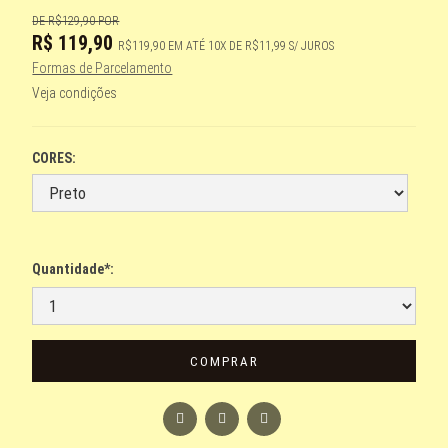
DE
R$129,90
POR
R$
119,90
R$119,90
EM ATÉ
10X DE R$11,99 S/ JUROS
Formas de Parcelamento
Veja condições
CORES:
Quantidade*:
COMPRAR