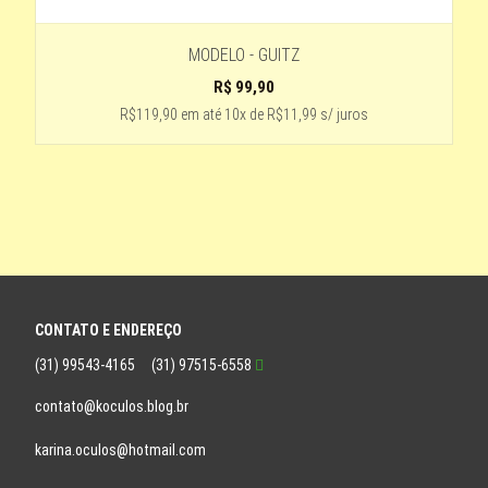
MODELO - GUITZ
R$
99,90
R$119,90
em até
10x de R$11,99 s/ juros
CONTATO E ENDEREÇO
(31) 99543-4165
(31) 97515-6558
contato@koculos.blog.br
karina.oculos@hotmail.com