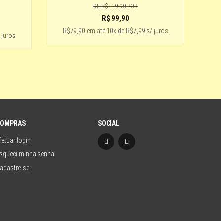
DE
R$ 119,90
POR
R$
99,90
R$79,90
em até
10x de R$7,99 s/ juros
 juros
COMPRAS
SOCIAL
fetuar login
squeci minha senha
adastre-se