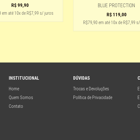
R$
99,90
BLUE PROTECTION
0
em até
10x de R$7,99 s/ juros
R$
119,00
R$79,90
em até
10x de R$7,99 s/
INSTITUCIONAL
DÚVIDAS
Home
Trocas e Devoluções
E
Quem Somos
Política de Privacidade
E
Contato
C