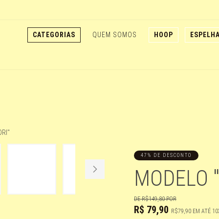
CATEGORIAS
QUEM SOMOS
HOOP
ESPELH
47% DE DESCONTO
MODELO "
DE
R$149,80
POR
R$
79,90
R$79,90
EM ATÉ
10X