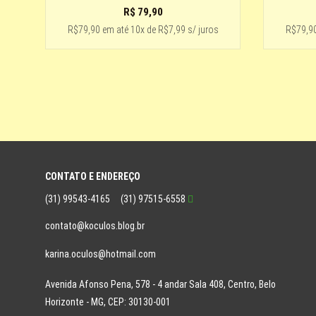
R$
79,90
R$79,90
em até
10x de R$7,99 s/ juros
R$79,9
CONTATO E ENDEREÇO
(31) 99543-4165
(31) 97515-6558
contato@koculos.blog.br
karina.oculos@hotmail.com
Avenida Afonso Pena, 578 - 4 andar Sala 408, Centro, Belo
Horizonte - MG, CEP: 30130-001