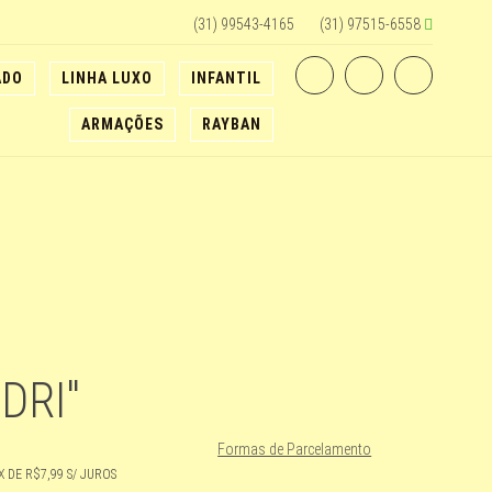
(31) 99543-4165
(31) 97515-6558
ADO
LINHA LUXO
INFANTIL
ARMAÇÕES
RAYBAN
DRI"
Formas de Parcelamento
 DE R$7,99 S/ JUROS