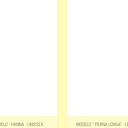
ELO - HANNA - UNISSEX
MODELO " PERNA LONGA" - 